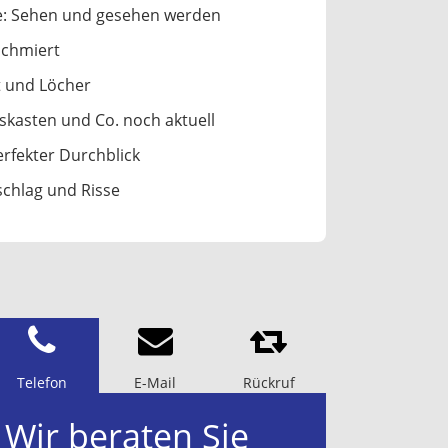
e: Sehen und gesehen werden
schmiert
t und Löcher
skasten und Co. noch aktuell
rfekter Durchblick
schlag und Risse
Telefon
E-Mail
Rückruf
Wir beraten Sie