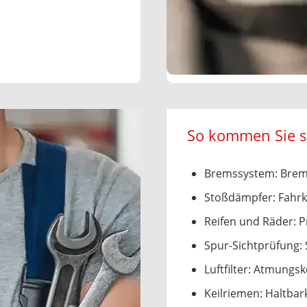
So kommen Sie si
Bremssystem: Brems
Stoßdämpfer: Fahrk
Reifen und Räder: P
Spur-Sichtprüfung: S
Luftfilter: Atmungs
Keilriemen: Haltbar