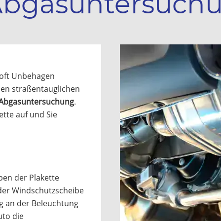
Abgasuntersuchu
 oft Unbehagen
inen straßentauglichen
 Abgasuntersuchung
.
ette auf und Sie
eben der Plakette
 der Windschutzscheibe
g an der Beleuchtung
uto die